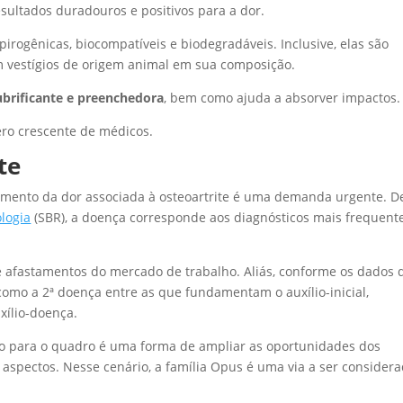
sultados duradouros e positivos para a dor.
irogênicas, biocompatíveis e biodegradáveis. Inclusive, elas são
m vestígios de origem animal em sua composição.
ubrificante e preenchedora
, bem como ajuda a absorver impactos.
ero crescente de médicos.
te
tamento da dor associada à osteoartrite é uma demanda urgente. D
logia
(SBR), a doença corresponde aos diagnósticos mais frequent
e afastamentos do mercado de trabalho. Aliás, conforme os dados 
a como a 2ª doença entre as que fundamentam o auxílio-inicial,
ílio-doença.
o para o quadro é uma forma de ampliar as oportunidades dos
aspectos. Nesse cenário, a família Opus é uma via a ser consider