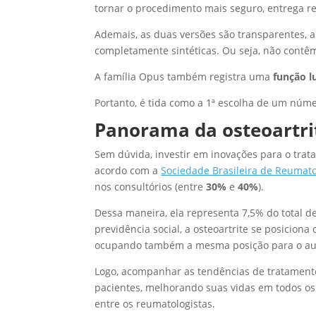
tornar o procedimento mais seguro, entrega re
Ademais, as duas versões são transparentes, ap
completamente sintéticas. Ou seja, não contê
A família Opus também registra uma
função l
Portanto, é tida como a 1ª escolha de um núm
Panorama da osteoartri
Sem dúvida, investir em inovações para o tra
acordo com a
Sociedade Brasileira de Reumato
nos consultórios (entre
30%
e
40%
).
Dessa maneira, ela representa 7,5% do total d
previdência social, a osteoartrite se posicion
ocupando também a mesma posição para o aux
Logo, acompanhar as tendências de tratament
pacientes, melhorando suas vidas em todos os 
entre os reumatologistas.