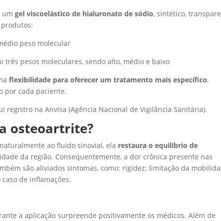
de um
gel viscoelástico de hialuronato de sódio
, sintético, transpar
2 produtos:
 médio peso molecular
i três pesos moleculares, sendo alto, médio e baixo
uma
flexibilidade para oferecer um tratamento mais específico
,
 por cada paciente.
registro na Anvisa (Agência Nacional de Vigilância Sanitária).
a osteoartrite?
naturalmente ao fluido sinovial, ela
restaura o equilíbrio de
icidade da região. Consequentemente, a dor crônica presente nas
mbém são aliviados sintomas, como: rigidez; limitação da mobilid
no caso de inflamações.
urante a aplicação surpreende positivamente os médicos. Além de