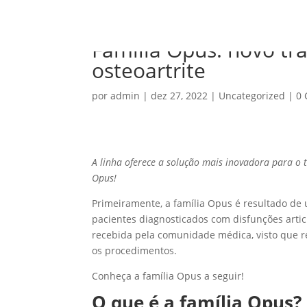
Família Opus: novo tr
osteoartrite
por
admin
|
dez 27, 2022
|
Uncategorized
|
0 
A linha oferece a solução mais inovadora para o 
Opus!
Primeiramente, a família Opus é resultado de
pacientes diagnosticados com disfunções artic
recebida pela comunidade médica, visto que r
os procedimentos.
Conheça a família Opus a seguir!
O que é a família Opus?