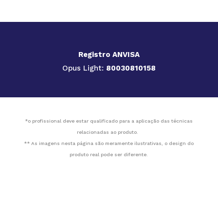
Registro ANVISA
Opus Light:
80030810158
*o profissional deve estar qualificado para a aplicação das técnicas
relacionadas ao produto.
** As imagens nesta página são meramente ilustrativas, o design do
produto real pode ser diferente.