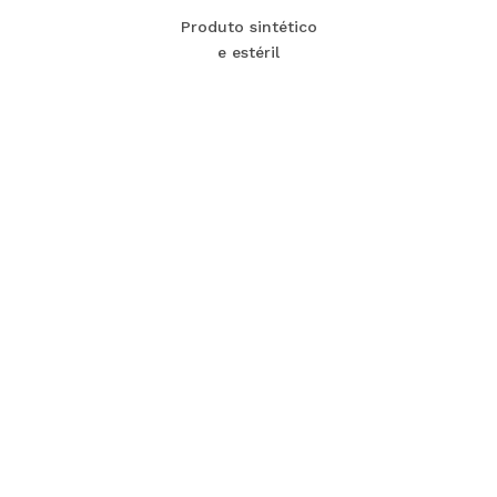
Produto sintético
e estéril
Acessórios
Devem ser utilizadas
agulhas com calibres entre
18 e 22 G
, em conjunto com o
produto, de acordo com a avaliação do médico
responsável.