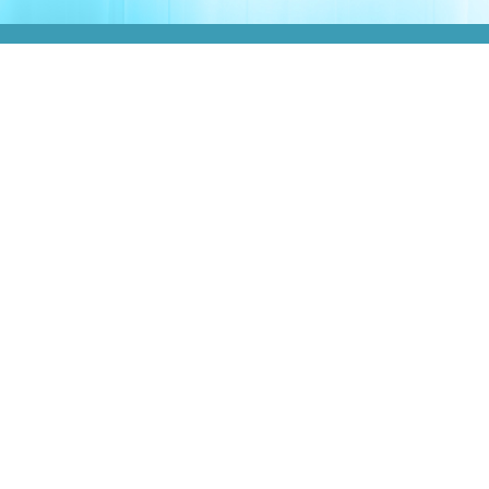
O
Opus Light
é um hialuronato de
sódio viscoelástico, sintético e não
reticulado, desenvolvido para
promover efeitos clínicos de
viscoindução com segurança e
desempenho. É indicado para o
tratamento de disfunções articulares
(envolvendo o conjunto dos tecidos
articulares em diferentes regiões do
corpo), bem como para artroses das